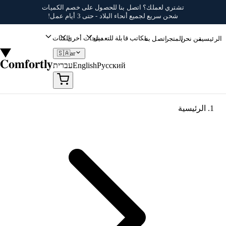
خطي إلى المحتوى
تشتري لعملك؟
اتصل بنا
للحصول على خصم الكميات
شحن سريع لجميع أنحاء البلاد - حتى 3 أيام عمل!
مكاتب قابلة للتعديل
منتجات أخرى
الفئات
الرئيسية
من نحن
المتجر
اتصل بنا
🇸🇦
ar
Comfortly
Русский
English
עברית
الرئيسية