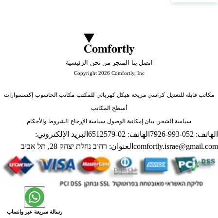
Comfortly
اتصل بنا
المتجر
من نحن
الرئيسية
Copyright 2026 Comfortly, Inc
مكاتب قابلة للتعديل
كراسي مريحة
هيكل كهربائي للمكتب
مكاتب الحاسوب
إكسسوارات
أسطح المكاتب
سياسة الشحن
بيان إمكانية الوصول
سياسة الإرجاع
الشروط والأحكام
الهاتف:
052-993-7926
الهاتف:
02-6512579
البريد الإلكتروني:
comfortly.israe@gmail.com
العنوان:
רחוב נחלת יצחק 28, תל אביב
رسالة سريعة عبر واتساب