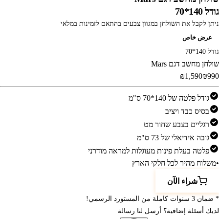
גודל 140*70
ניתן לקבל את השולחן במגוון צבעים בהתאם לזמינות במלאי
عرض خاص
גודל 140*70
שולחן מחשב דגם Mars
‎₪1,590‎
‎₪990‎
גודל פלטה של 140*70 ס"מ
בסיס כבד ויציב
רגליים בצבע שחור מט
גובה אידיאלי של 73 ס"מ
פלטה בעלת פינות מעוגלות למראה מודרני
•
משלוח מהיר לכל חלקי הארץ
شراء الآن
* ضمان 3 سنوات كاملة من المستورد الرسمي!
لديك أسئلة إضافية؟ أرسل لنا رسالة