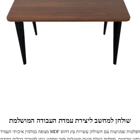
שולחן למחשב ליצירת עמדת העבודה המושלמת
הפלטות שמגיעות עם השולחן עשויות עץ דחוס MDF מצופה במלמין איכותי העמיד
בפני שריטות. הפלטה בעלת פינות מעוגלות וחור שממנו ניתן להעביר כבלים במידת