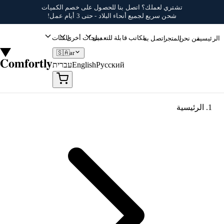
خطي إلى المحتوى
تشتري لعملك؟
اتصل بنا
للحصول على خصم الكميات
شحن سريع لجميع أنحاء البلاد - حتى 3 أيام عمل!
مكاتب قابلة للتعديل
منتجات أخرى
الفئات
الرئيسية
من نحن
المتجر
اتصل بنا
🇸🇦
ar
Comfortly
Русский
English
עברית
الرئيسية