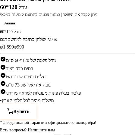
גודל 120*60
ניתן לקבל את השולחן במגוון צבעים בהתאם לזמינות במלאי
Акция
גודל 120*60
שולחן כתיבה למחשב דגם Mars
‎₪1,590‎
‎₪990‎
גודל פלטה של 120*60 ס"מ
בסיס כבד ויציב
רגליים בצבע שחור מט
גובה אידיאלי של 73 ס"מ
פלטה בעלת פינות מעוגלות למראה מודרני
משלוח מהיר לכל חלקי הארץ
•
Купить
* 3 года полной гарантии официального импортёра!
Есть вопросы? Напишите нам