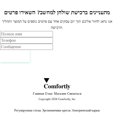
מתעניינים ברכישת שולחן למחשב? השאירו פרטים
אנו נדאג לחזור אליכם תוך יום עסקים אחד עם פרטים נוספים על המוצר ותהליך
הרכישה.
Имя
Телефон
Сообщение
Связаться
Comfortly
Главная
О нас
Магазин
Связаться
Copyright 2026 Comfortly, Inc
Регулируемые столы
Эргономичные кресла
Электрический каркас