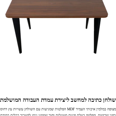
שולחן כתיבה למחשב ליצירת עמדת העבודה המושלמת
הפלטות שמגיעות עם השולחן עשויות עץ דחוס MDF מצופה במלמין איכותי העמיד
בפני שריטות. הפלטה בעלת פינות מעוגלות וחור שממנו ניתן להעביר כבלים במידת