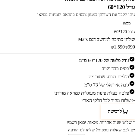
גודל 120*60
ניתן לקבל את השולחן במגוון צבעים בהתאם לזמינות במלאי
מבצע
גודל 120*60
שולחן כתיבה למחשב דגם Mars
‎₪1,590‎
‎₪990‎
גודל פלטה של 120*60 ס"מ
בסיס כבד ויציב
רגליים בצבע שחור מט
גובה אידיאלי של 73 ס"מ
פלטה בעלת פינות מעוגלות למראה מודרני
•
משלוח מהיר לכל חלקי הארץ
לרכישה
* שלוש שנות אחריות מלאות יבואן רשמי!
יש לכם שאלות נוספות? שלחו לנו הודעה