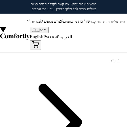
לג לתוכן
רוכשים עבור עסק?
צרו קשר
לקבלת הנחת כמות
משלוח מהיר לכל חלקי הארץ - עד 3 ימי עסקים!
שולחנות מתכווננים
מוצרים נוספים
קטגוריות
בית
עלינו
חנות
צור קשר
🇮🇱
he
Comfortly
العربية
Русский
English
בית