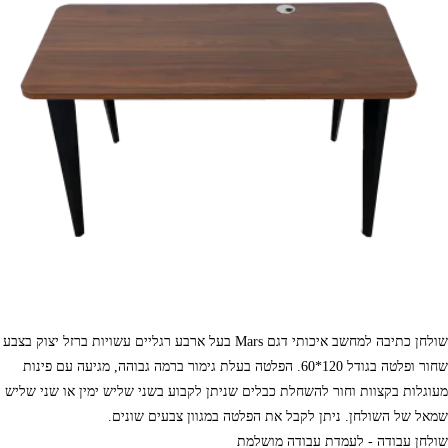
שולחן כתיבה למחשב איכותי דגם Mars בעל ארבע רגליים עשויות ברזל יצוק בצבע
שחור ופלטה בגודל 120*60. הפלטה בעלת גימור ברמה גבוהה, מגיעה עם פינות
מעוגלות בקצוות וחור להשחלת כבלים שניתן לקבוע בשני שליש ימין או שני שליש
שמאל של השולחן. ניתן לקבל את הפלטה במגוון צבעים שונים.
שולחן עבודה - לעמדת עבודה מושלמת