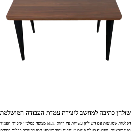
שולחן כתיבה למחשב ליצירת עמדת העבודה המושלמת
הפלטות שמגיעות עם השולחן עשויות עץ דחוס MDF מצופה במלמין איכותי העמיד
בפני שריטות. הפלטה בעלת פינות מעוגלות וחור שממנו ניתן להעביר כבלים במידת