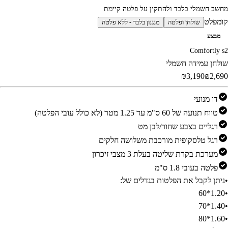
מחשב חשמלי בלבד ולהתקין על פלטה קיימת
קומפלט
שולחן ופלטה
מנגנון בלבד - ללא פלטה
מבצע
Comfortly s2
שולחן עמידה חשמלי
‎₪3,190‎
‎₪2,690‎
דו מנועי
טווח תנועה של 60 ס"מ עד 1.25 מטר (לא כולל עובי הפלטה)
רגליים בצבע שחור/לבן מט
רגל טלסקופית מורכבת משלושה חלקים
מערכת בקרת שליטה בעלת 3 מצבי זיכרון
פלטה בעובי 1.8 ס"מ
•
ניתן לקבל את הפלטות בגדלים של:
1.20*60
•
1.40*70
•
1.60*80
•