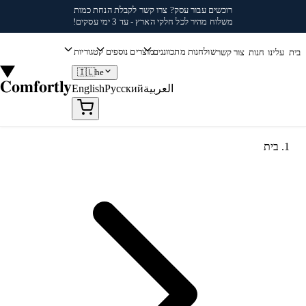
לג לתוכן
רוכשים עבור עסק?
צרו קשר
לקבלת הנחת כמות
משלוח מהיר לכל חלקי הארץ - עד 3 ימי עסקים!
שולחנות מתכווננים
מוצרים נוספים
קטגוריות
בית
עלינו
חנות
צור קשר
🇮🇱
he
Comfortly
العربية
Русский
English
בית