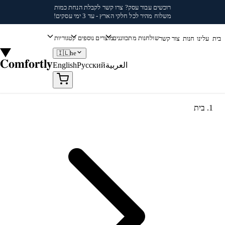
לג לתוכן
רוכשים עבור עסק?
צרו קשר
לקבלת הנחת כמות
משלוח מהיר לכל חלקי הארץ - עד 3 ימי עסקים!
שולחנות מתכווננים
מוצרים נוספים
קטגוריות
בית
עלינו
חנות
צור קשר
🇮🇱
he
Comfortly
العربية
Русский
English
בית