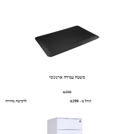
משטח עמידה ארגונומי
‎₪390‎
החל מ - ‎₪290‎
לרכישה מהירה