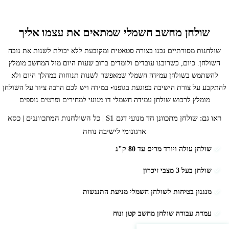
שולחן מחשב חשמלי שמתאים את עצמו אליך
שולחנות מסורתיים נבנו בצורה סטאטית ומקובעת ללא יכולת לשנות את גובה
השולחן. כיום, כשרובנו עובדים ולומדים ברוב שעות היום מול המחשב מומלץ
להשתמש בשולחן עמידה חשמלי שמאפשר לשנות תנוחות במהלך היום ולא
להתקבע על צורת הישיבה בפוגעת בגופנו
• במידה ויש לכם הרבה ציוד על השולחן
מומלץ לרכוש
שולחן עמידה חשמלי דו מנועי
למחירים ופרטים נוספים
ראו גם:
שולחן מתכוונן חד מנועי דגם S1
|
כל השולחנות המתכווננים
|
כסא
ארגונומי לישיבה נוחה
שולחן עולה ויורד מרים עד 80 ק"ג
שולחן בעל 3 מצבי זיכרון
מנגנון בטיחות לשולחן חשמלי מניעת התנגשות
עמדת עבודה שולחן מחשב קטן ונוח