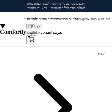
לג לתוכן
רוכשים עבור עסק?
צרו קשר
לקבלת הנחת כמות
משלוח מהיר לכל חלקי הארץ - עד 3 ימי עסקים!
שולחנות מתכווננים
מוצרים נוספים
קטגוריות
בית
עלינו
חנות
צור קשר
🇮🇱
he
Comfortly
العربية
Русский
English
בית